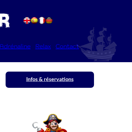
Adrénaline
Relax
Contact
Infos & réservations