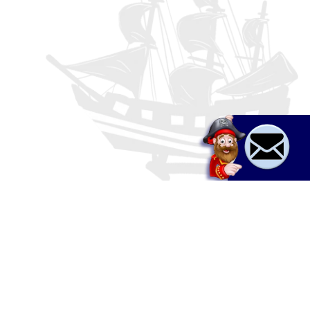
Boat rent & tours
a,
Jet ski
Adrenaline
Relax