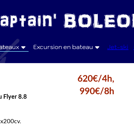
bateaux
Excursion en bateau
Jet-ski
620€/4h,
990€/8h
 Flyer 8.8
2x200cv.