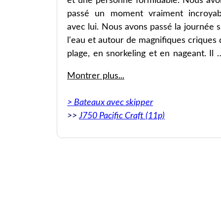
et une personne formidable. Nous avo
passé un moment vraiment incroyab
avec lui. Nous avons passé la journée s
l'eau et autour de magnifiques criques 
plage, en snorkeling et en nageant. Il 
possible d'organiser de la nourriture s
Montrer plus...
le bateau ou dans un restaurant au bo
de la plage. Ils ont rendu l'ensemble 
> Bateaux avec skipper
l'expérience extrêmement pratiqu
>>
J750 Pacific Craft (11p)
Aussi très bien prix pour une journée 
bateau privé.
Original: Really. Perfect and easy bo
service in Mallorca. Our boat captain w
Javier and he’s a wonderful captain a
human. We had a really amazing time wi
him. Spent the day on the water a