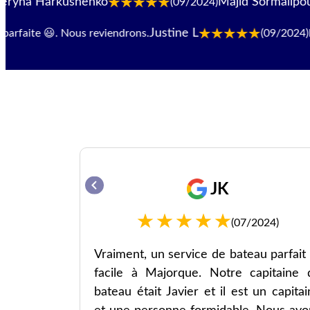
enko
Majid Sormalipour
(09/2024)
(09
Justine L
e 😃. Nous reviendrons.
(09/2024)
Personne
hi
JK
19)
(07/2024)
étaire des
Vraiment, un service de bateau parfait 
e aussi le
facile à Majorque. Notre capitaine 
bateau était Javier et il est un capita