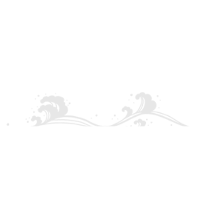
around incredible beach coves snorkeli
and swimming. Possible to arrange food 
the boat or at a beach side restaurant. T
made the entire thing extreme
convenient. Also very reasonably priced 
a private boat day.
Palma - Can pastilla - Ar