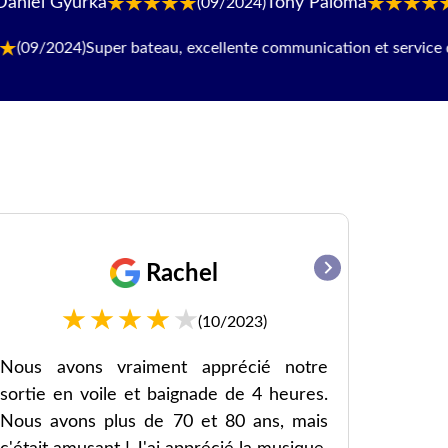
Tony Paloma
Dylan
(09/2024)
(09/2024)
024)
Super bateau, excellente communication et service de premi
Rachel
(10/2023)
Nous avons vraiment apprécié notre
Employ
sortie en voile et baignade de 4 heures.
sympath
Nous avons plus de 70 et 80 ans, mais
expliqu