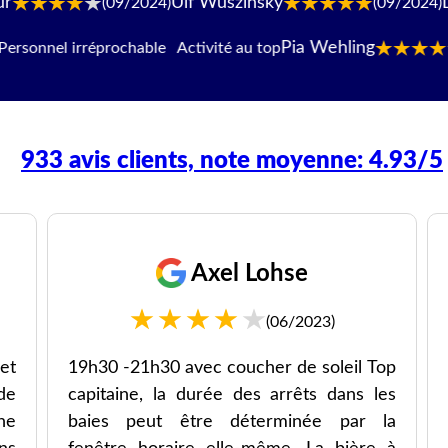
Ulf Wuszinsky
Daniel Gyurka
/2024)
(09/2024)
Pia Wehling
l irréprochable Activité au top
(09/2
933 avis clients, note moyenne: 4.93/5
Axel Lohse
(06/2023)
et
19h30 -21h30 avec coucher de soleil Top
de
capitaine, la durée des arrêts dans les
ine
baies peut être déterminée par la