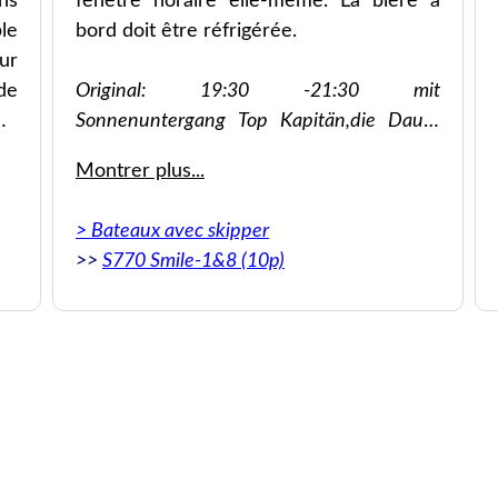
ns
fenêtre horaire elle-même. La bière à
le
bord doit être réfrigérée.
ur
de
Original: 19:30 -21:30 mit
est
Sonnenuntergang Top Kapitän,die Dauer
ur
der Stops in den Buchten können von dem
Montrer plus...
rd
Zeitfenster selbst mitbestimmt werden. Das
de
Bier an Bord müsste gekühlt sein.
> Bateaux avec skipper
e.
>>
S770 Smile-1&8 (10p)
en
at
as
nd
th
nd