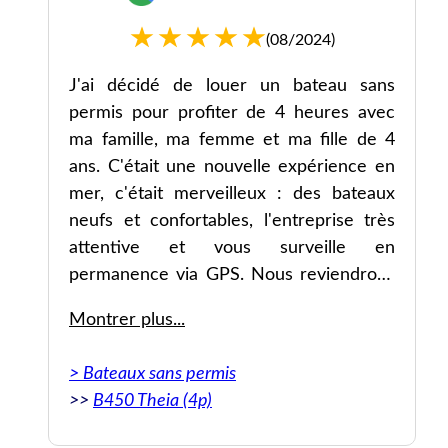
(08/2024)
ré,
J'ai décidé de louer un bateau sans
un
permis pour profiter de 4 heures avec
ma famille, ma femme et ma fille de 4
ans. C'était une nouvelle expérience en
os
mer, c'était merveilleux : des bateaux
neufs et confortables, l'entreprise très
attentive et vous surveille en
permanence via GPS. Nous reviendrons
❤️
Montrer plus...
Original: Decidí alquilar una lancha sin
> Bateaux sans permis
licencia, para disfrutar de 4 horas con mi
>>
B450 Theia (4p)
familia mujer e hija de 4 años, una
experiencia nueva en el mar, estuvo