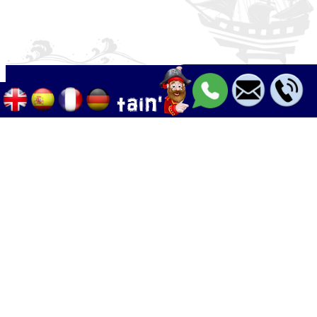
Palma - Can pastilla - Arenal
+34 633 633 268
Calle Palangres 2, 07610 Can Pastilla,
Mallorca, Spain
info@boleor.com