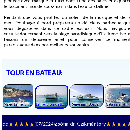
plongée avec masque et tuba dans l'une des baies et explore
le fascinant monde sous-marin dans l'eau cristalline.
Pendant que vous profitez du soleil, de la musique et de l
mer, l'équipage à bord préparera un délicieux barbecue qu
vous dégusterez dans ce cadre exclusif. Nous naviguon
ensuite doucement vers la plage paradisiaque d'Es Trenc. Nou
faisons un deuxième arrêt pour conserver ce momen
paradisiaque dans nos meilleurs souvenirs.
TOUR EN BATEAU:
Zsófia dr. Czikmántory
(07/2024)
(06/20