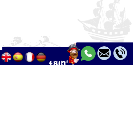
Palma - Can pastilla - Arenal
+34 633 633 268
Calle Palangres 2, 07610 Can Pastilla,
Mallorca, Spain