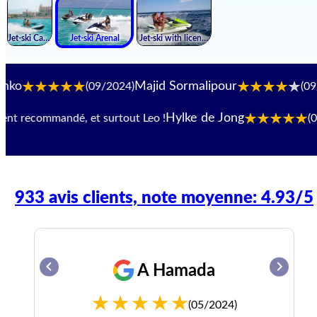
Majid Sormalipour
Ul
(09/2024)
(09/2024)
Hylke de Jong
commandé, et surtout Leo !
(08/202
933 avis clients, note moyenne: 4.93/5
A Hamada
(05/2024)