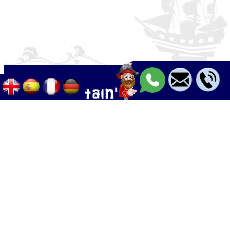
Palma - Can pastilla - Arenal
+34 633 633 268
Calle Palangres 2, 07610 Can Pastilla,
Mallorca, Spain
info@boleor.com