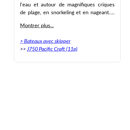
l'eau et autour de magnifiques criques
de plage, en snorkeling et en nageant. Il
est possible d'organiser de la nourriture
Montrer plus...
sur le bateau ou dans un restaurant au
bord de la plage. Ils ont rendu l'ensemble
> Bateaux avec skipper
de l'expérience extrêmement pratique.
>>
J750 Pacific Craft (11p)
Aussi très bien prix pour une journée en
bateau privé.
Original: Really. Perfect and easy boat
service in Mallorca. Our boat captain was
Javier and he’s a wonderful captain and
human. We had a really amazing time with
him. Spent the day on the water and
around incredible beach coves snorkeling
and swimming. Possible to arrange food on