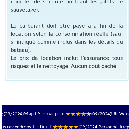
complet de sécurité (incluant les gilets de
sauvetage).
Le carburant doit être payé à a fin de la
location selon la consommation réelle (sauf
si indiqué comme inclus dans les détails du
bateau).
Le prix de location inclut l'assurance tous
risques et le nettoyage. Aucun coût caché!
Majid Sormalipour
Ulf Wuszinsky
)
(09/2024)
Justine L
eviendrons.
(09/2024)
Personnel irréproch