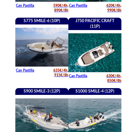
Can Pastilla
590€/4h,
Can Pastilla
620€/4h,
890€/8h
990€/8h
S775 SMILE-6 (10P)
J750 PACIFIC CRAFT
(11P)
Can Pastilla
635€/4h,
915€/8h
Can Pastilla
630€/4h,
850€/8h
S900 SMILE-3 (12P)
S1000 SMILE-4 (12P)