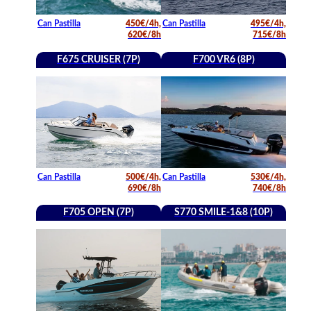
Can Pastilla
450€/4h,
Can Pastilla
495€/4h,
620€/8h
715€/8h
F675 CRUISER (7P)
F700 VR6 (8P)
Can Pastilla
500€/4h,
Can Pastilla
530€/4h,
690€/8h
740€/8h
F705 OPEN (7P)
S770 SMILE-1&8 (10P)