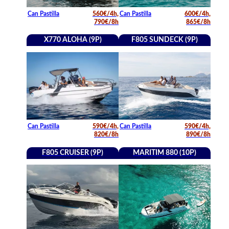
Can Pastilla
560€/4h,
Can Pastilla
600€/4h,
790€/8h
865€/8h
X770 ALOHA (9P)
F805 SUNDECK (9P)
Can Pastilla
590€/4h,
Can Pastilla
590€/4h,
820€/8h
890€/8h
F805 CRUISER (9P)
MARITIM 880 (10P)